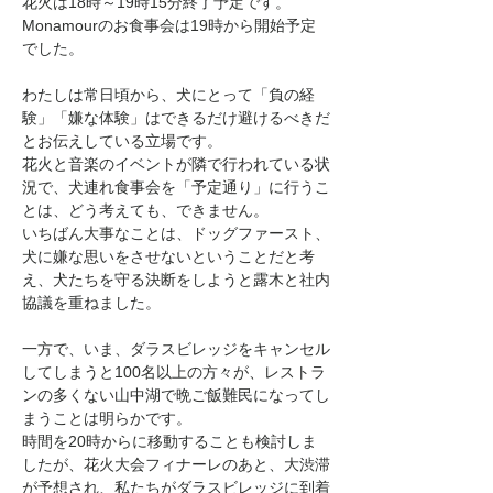
花火は18時～19時15分終了予定です。
Monamourのお食事会は19時から開始予定
でした。
わたしは常日頃から、犬にとって「負の経
験」「嫌な体験」はできるだけ避けるべきだ
とお伝えしている立場です。
花火と音楽のイベントが隣で行われている状
況で、犬連れ食事会を「予定通り」に行うこ
とは、どう考えても、できません。
いちばん大事なことは、ドッグファースト、
犬に嫌な思いをさせないということだと考
え、犬たちを守る決断をしようと露木と社内
協議を重ねました。
一方で、いま、ダラスビレッジをキャンセル
してしまうと100名以上の方々が、レストラ
ンの多くない山中湖で晩ご飯難民になってし
まうことは明らかです。
時間を20時からに移動することも検討しま
したが、花火大会フィナーレのあと、大渋滞
が予想され、私たちがダラスビレッジに到着