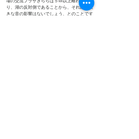
場の交流プラザきららは５㎞以上離れてお
り、湖の反対側であることから、それほど大
きな音の影響はないでしょう、とのことです
が、花火の音が鳴る時間帯のドッグランのご
利用は、愛犬をよく観察して、ハァハァす
る、緊張した顔をする、尾を下げる、震える
などが見られるようなら必ずリードを着用し
て、パニックによる行動から愛犬を守ってあ
げてください。
できれば、ドッグランでの運動を18時まで
に済ませて、あとは宿泊の方は夕食後にもう
いちどランで遊ぶようにしてあげると、花火
のストレスを感じずに過ごせると思います。
BBQ叶わず申し訳ありません。
ただ、犬たちを守るのが、わたしたちの役割
だと思いましたので、変更とさせていただき
ました。飼主さんたちも渋滞によるストレス
もかからないと思います。
宿泊せずにBBQ申し込まれている方も、
WOOFでそのまま、ごはんを食べてくださ
い。