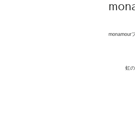
mon
monamo
虹の